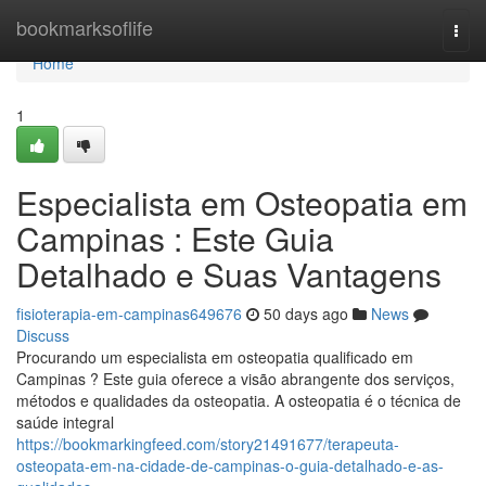
Home
bookmarksoflife
Togg
navi
Home
1
Especialista em Osteopatia em
Campinas : Este Guia
Detalhado e Suas Vantagens
fisioterapia-em-campinas649676
50 days ago
News
Discuss
Procurando um especialista em osteopatia qualificado em
Campinas ? Este guia oferece a visão abrangente dos serviços,
métodos e qualidades da osteopatia. A osteopatia é o técnica de
saúde integral
https://bookmarkingfeed.com/story21491677/terapeuta-
osteopata-em-na-cidade-de-campinas-o-guia-detalhado-e-as-