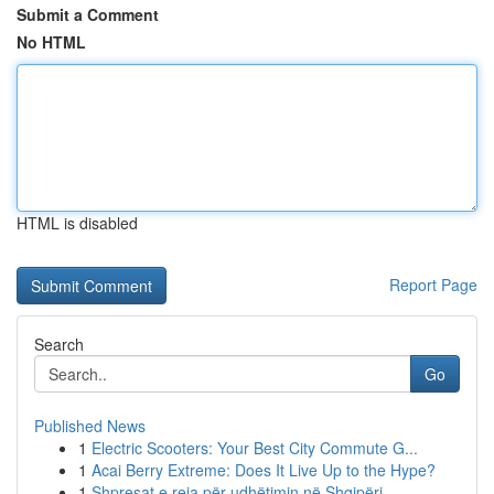
Submit a Comment
No HTML
HTML is disabled
Report Page
Search
Go
Published News
1
Electric Scooters: Your Best City Commute G...
1
Acai Berry Extreme: Does It Live Up to the Hype?
1
Shpresat e reja për udhëtimin në Shqipëri