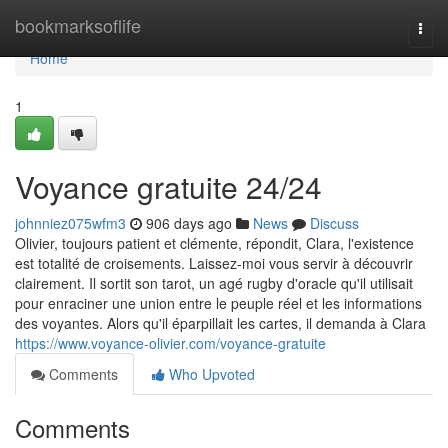
Home
bookmarksoflife
Togg
navi
Home
1
Voyance gratuite 24/24
johnniez075wfm3
906 days ago
News
Discuss
Olivier, toujours patient et clémente, répondit, Clara, l'existence
est totalité de croisements. Laissez-moi vous servir à découvrir
clairement. Il sortit son tarot, un agé rugby d'oracle qu'il utilisait
pour enraciner une union entre le peuple réel et les informations
des voyantes. Alors qu'il éparpillait les cartes, il demanda à Clara
https://www.voyance-olivier.com/voyance-gratuite
Comments
Who Upvoted
Comments