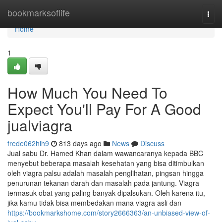
Home
bookmarksoflife
Togg
navi
Home
1
How Much You Need To
Expect You'll Pay For A Good
jualviagra
frede062hih9
813 days ago
News
Discuss
Jual sabu Dr. Hamed Khan dalam wawancaranya kepada BBC
menyebut beberapa masalah kesehatan yang bisa ditimbulkan
oleh viagra palsu adalah masalah penglihatan, pingsan hingga
penurunan tekanan darah dan masalah pada jantung. Viagra
termasuk obat yang paling banyak dipalsukan. Oleh karena itu,
jika kamu tidak bisa membedakan mana viagra asli dan
https://bookmarkshome.com/story2666363/an-unbiased-view-of-