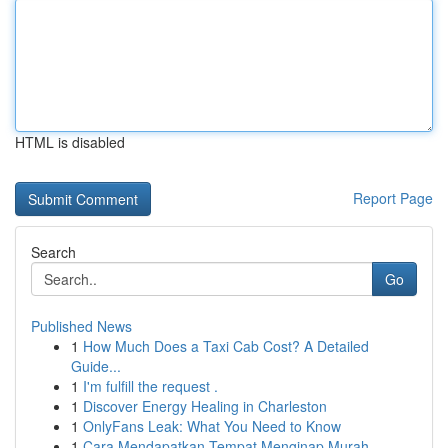
HTML is disabled
Report Page
Search
Go
Published News
1
How Much Does a Taxi Cab Cost? A Detailed
Guide...
1
I'm fulfill the request .
1
Discover Energy Healing in Charleston
1
OnlyFans Leak: What You Need to Know
1
Cara Mendapatkan Tempat Menginap Murah,