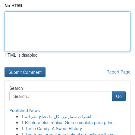
No HTML
HTML is disabled
Report Page
Search
Go
Published News
1
اشتراك سمارترز: كل ما تحتاج معرفته
1
Billetera electrónica: Guía completa para princ...
1
Turtle Candy: A Sweet History
1
The transformation in animal protection with cu...