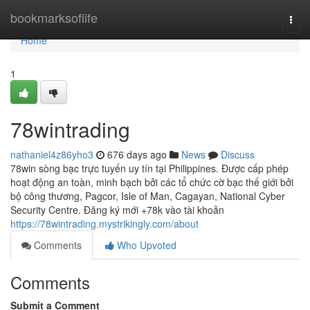
Home
bookmarksoflife
Togg
navi
Home
1
78wintrading
nathaniel4z86yho3
676 days ago
News
Discuss
78win sòng bạc trực tuyến uy tín tại Philippines. Được cấp phép
hoạt động an toàn, minh bạch bởi các tổ chức cờ bạc thế giới bởi
bộ công thương, Pagcor, Isle of Man, Cagayan, National Cyber
Security Centre. Đăng ký mới +78k vào tài khoản
https://78wintrading.mystrikingly.com/about
Comments
Who Upvoted
Comments
Submit a Comment