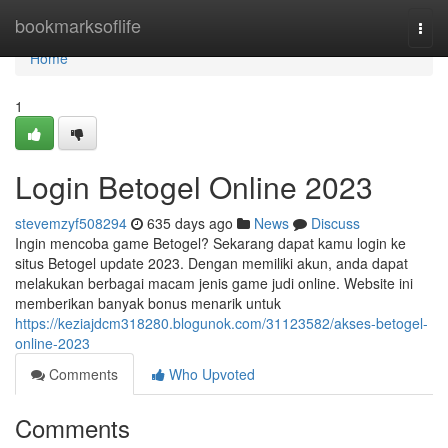
Home
bookmarksoflife
Togg
navi
Home
1
Login Betogel Online 2023
stevemzyf508294
635 days ago
News
Discuss
Ingin mencoba game Betogel? Sekarang dapat kamu login ke
situs Betogel update 2023. Dengan memiliki akun, anda dapat
melakukan berbagai macam jenis game judi online. Website ini
memberikan banyak bonus menarik untuk
https://keziajdcm318280.blogunok.com/31123582/akses-betogel-
online-2023
Comments
Who Upvoted
Comments