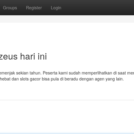
Groups
Register
Login
zeus hari ini
semenjak sekian tahun. Peserta kami sudah memperlihatkan di saat me
hebat dan slots gacor bisa pula di beradu dengan agen yang lain.