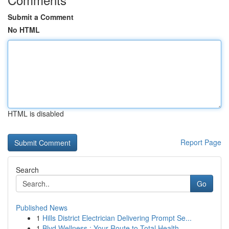
Submit a Comment
No HTML
HTML is disabled
Report Page
Search
Go
Published News
1
Hills District Electrician Delivering Prompt Se...
1
Blvd Wellness : Your Route to Total Health