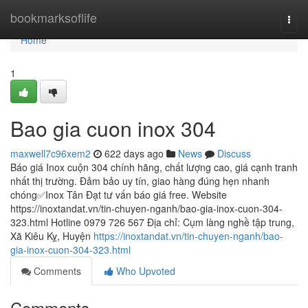
Home
bookmarksoflife
Togg
navi
Home
1
Bao gia cuon inox 304
maxwell7c96xem2
622 days ago
News
Discuss
Báo giá Inox cuộn 304 chính hãng, chất lượng cao, giá cạnh tranh
nhất thị trường. Đảm bảo uy tín, giao hàng đúng hẹn nhanh
chóng✅Inox Tân Đạt tư vấn báo giá free. Website
https://inoxtandat.vn/tin-chuyen-nganh/bao-gia-inox-cuon-304-
323.html Hotline 0979 726 567 Địa chỉ: Cụm làng nghề tập trung,
Xã Kiêu Kỵ, Huyện
https://inoxtandat.vn/tin-chuyen-nganh/bao-
gia-inox-cuon-304-323.html
Comments
Who Upvoted
Comments