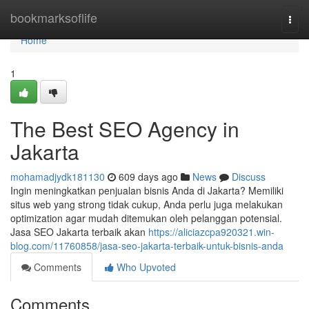
Home
bookmarksoflife
Togg
navi
Home
1
The Best SEO Agency in
Jakarta
mohamadjydk181130
609 days ago
News
Discuss
Ingin meningkatkan penjualan bisnis Anda di Jakarta? Memiliki
situs web yang strong tidak cukup, Anda perlu juga melakukan
optimization agar mudah ditemukan oleh pelanggan potensial.
Jasa SEO Jakarta terbaik akan
https://aliciazcpa920321.win-
blog.com/11760858/jasa-seo-jakarta-terbaik-untuk-bisnis-anda
Comments
Who Upvoted
Comments