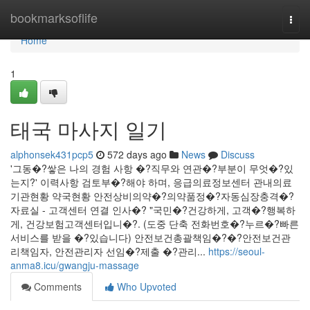
Home
bookmarksoflife
Togg
navi
Home
1
태국 마사지 일기
alphonsek431pcp5
572 days ago
News
Discuss
'그동�?쌓은 나의 경험 사항 �?직무와 연관�?부분이 무엇�?있
는지?' 이력사항 검토부�?해야 하며, 응급의료정보센터 관내의료
기관현황 약국현황 안전상비의약�?의약품정�?자동심장충격�?
자료실 - 고객센터 연결 인사�? "국민�?건강하게, 고객�?행복하
게, 건강보험고객센터입니�?. (도중 단축 전화번호�?누르�?빠른
서비스를 받을 �?있습니다) 안전보건총괄책임�?�?안전보건관
리책임자, 안전관리자 선임�?제출 �?관리...
https://seoul-
anma8.icu/gwangju-massage
Comments
Who Upvoted