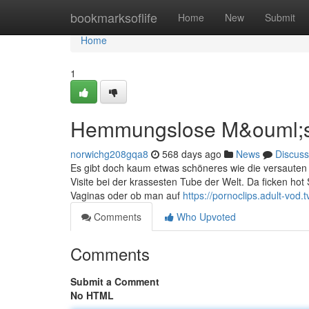
Home
bookmarksoflife
Home
New
Submit
Home
1
Hemmungslose M&ouml;s
norwichg208gqa8
568 days ago
News
Discuss
Es gibt doch kaum etwas schöneres wie die versauten F
Visite bei der krassesten Tube der Welt. Da ficken hot
Vaginas oder ob man auf
https://pornoclips.adult-vod.t
Comments
Who Upvoted
Comments
Submit a Comment
No HTML