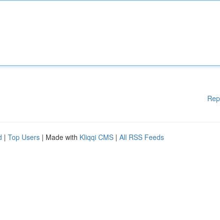
Rep
d
|
Top Users
| Made with
Kliqqi CMS
|
All RSS Feeds