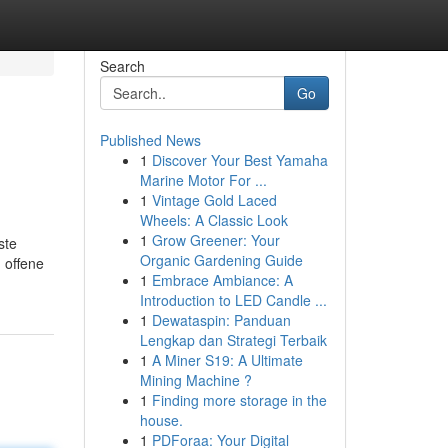
Search
Go
Published News
1
Discover Your Best Yamaha
Marine Motor For ...
1
Vintage Gold Laced
Wheels: A Classic Look
1
Grow Greener: Your
ste
Organic Gardening Guide
 offene
1
Embrace Ambiance: A
Introduction to LED Candle ...
1
Dewataspin: Panduan
Lengkap dan Strategi Terbaik
1
A Miner S19: A Ultimate
Mining Machine ?
1
Finding more storage in the
house.
1
PDForaa: Your Digital