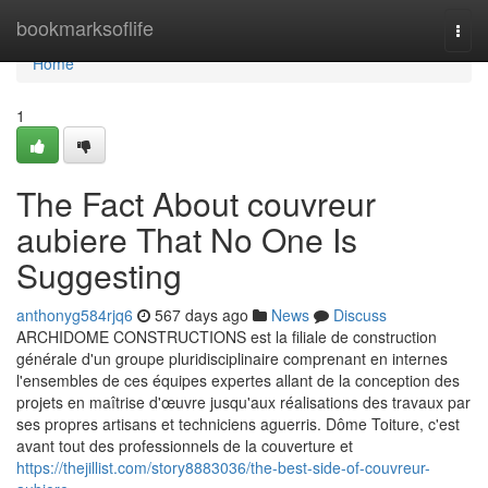
Home
bookmarksoflife
Togg
navi
Home
1
The Fact About couvreur
aubiere That No One Is
Suggesting
anthonyg584rjq6
567 days ago
News
Discuss
ARCHIDOME CONSTRUCTIONS est la filiale de construction
générale d'un groupe pluridisciplinaire comprenant en internes
l'ensembles de ces équipes expertes allant de la conception des
projets en maîtrise d'œuvre jusqu'aux réalisations des travaux par
ses propres artisans et techniciens aguerris. Dôme Toiture, c'est
avant tout des professionnels de la couverture et
https://thejillist.com/story8883036/the-best-side-of-couvreur-