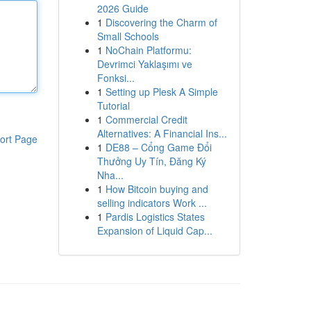
2026 Guide
1
Discovering the Charm of
Small Schools
1
NoChain Platformu:
Devrimci Yaklaşımı ve
Fonksi...
1
Setting up Plesk A Simple
Tutorial
1
Commercial Credit
Alternatives: A Financial Ins...
ort Page
1
DE88 – Cổng Game Đổi
Thưởng Uy Tín, Đăng Ký
Nha...
1
How Bitcoin buying and
selling indicators Work ...
1
Pardis Logistics States
Expansion of Liquid Cap...