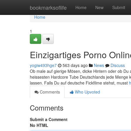
Home
bookmarksoflife
Home
New
Submit
Home
1
Einzigartiges Porno Onli
yogiw493hge7
563 days ago
News
Discuss
Ob male auf gierige Mösen, dicke Hintern oder ob Du auf
heissesten Hardcore Tube Deutschlands jede Menge kos
lassen. Falls Du auf deutsche Fickfilme stehst, musst
h
Comments
Who Upvoted
Comments
Submit a Comment
No HTML