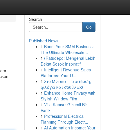
Search
Go
Published News
1
Boost Your SMM Business:
The Ultimate Wholesale...
1
{Ratudepo: Mengenal Lebih
Dekat Sosok Inspiratif
1
Intelligent Revenue Sales
 der
Platforms: Your U...
icken
1
Στο Μύτικα: Παράδοση,
φλόγα και σουβλάκι
1
Enhance Home Privacy with
Stylish Window Film
1
Villa Kapısı : Gizemli Bir
Varlık
1
Professional Electrical
Planning Through Electr...
1
AI Automation Income: Your