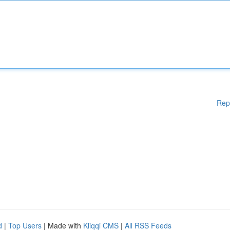
Rep
d
|
Top Users
| Made with
Kliqqi CMS
|
All RSS Feeds