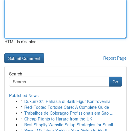
HTML is disabled
Report Page
Search
Go
Published News
1
Dukun707: Rahasia di Balik Figur Kontroversial
1
Red-Footed Tortoise Care: A Complete Guide
1
Trabalhos de Coloração Profissionais em São ...
1
Cheap Flights to Harare from the UK
1
Best Shopify Website Setup Strategies for Small...
1
Sweet Miniature Yorkies: Your Guide to Findi...