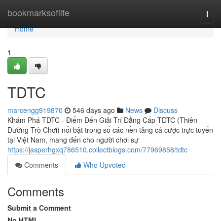
Home
bookmarksoflife
Togg
navi
Home
1
TDTC
marcengg919870
546 days ago
News
Discuss
Khám Phá TDTC - Điểm Đến Giải Trí Đẳng Cấp TDTC (Thiên
Đường Trò Chơi) nổi bật trong số các nền tảng cá cược trực tuyến
tại Việt Nam, mang đến cho người chơi sự
https://jasperhgxq786510.collectblogs.com/77969858/tdtc
Comments
Who Upvoted
Comments
Submit a Comment
No HTML