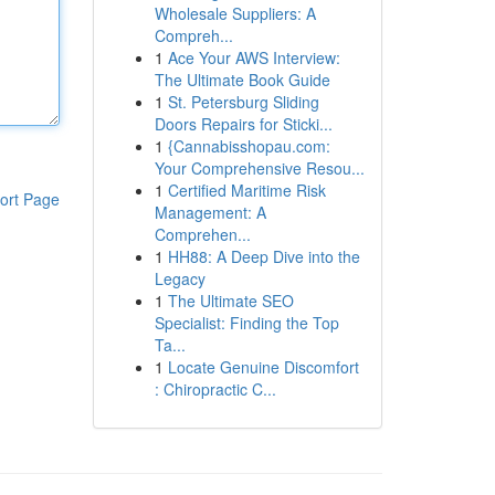
Wholesale Suppliers: A
Compreh...
1
Ace Your AWS Interview:
The Ultimate Book Guide
1
St. Petersburg Sliding
Doors Repairs for Sticki...
1
{Cannabisshopau.com:
Your Comprehensive Resou...
1
Certified Maritime Risk
ort Page
Management: A
Comprehen...
1
HH88: A Deep Dive into the
Legacy
1
The Ultimate SEO
Specialist: Finding the Top
Ta...
1
Locate Genuine Discomfort
: Chiropractic C...