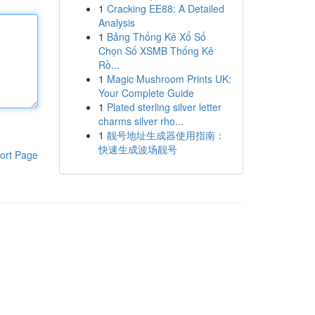
1
Cracking EE88: A Detailed
Analysis
1
Bảng Thống Kê Xổ Số
Chọn Số XSMB Thống Kê
Rồ...
1
Magic Mushroom Prints UK:
Your Complete Guide
1
Plated sterling silver letter
charms silver rho...
1
靓号地址生成器使用指南：
快速生成波场靓号
ort Page