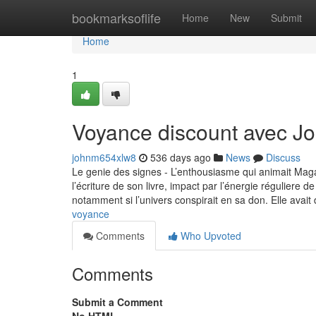
Home
bookmarksoflife
Home
New
Submit
Home
1
Voyance discount avec Jo
johnm654xlw8
536 days ago
News
Discuss
Le genie des signes - L’enthousiasme qui animait Magal
l’écriture de son livre, impact par l’énergie réguliere
notamment si l’univers conspirait en sa don. Elle avait
voyance
Comments
Who Upvoted
Comments
Submit a Comment