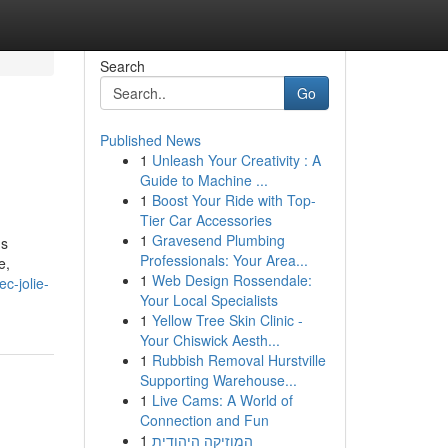
Search
Go
Published News
1
Unleash Your Creativity : A
Guide to Machine ...
1
Boost Your Ride with Top-
Tier Car Accessories
1
Gravesend Plumbing
ns
Professionals: Your Area...
e,
1
Web Design Rossendale:
c-jolie-
Your Local Specialists
1
Yellow Tree Skin Clinic -
Your Chiswick Aesth...
1
Rubbish Removal Hurstville
Supporting Warehouse...
1
Live Cams: A World of
Connection and Fun
1
המוזיקה היהודית