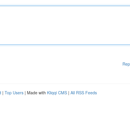
Rep
d
|
Top Users
| Made with
Kliqqi CMS
|
All RSS Feeds