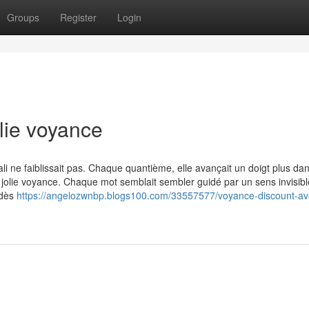
Groups
Register
Login
lie voyance
i ne faiblissait pas. Chaque quantième, elle avançait un doigt plus da
 de jolie voyance. Chaque mot semblait sembler guidé par un sens invisibl
 dès
https://angelozwnbp.blogs100.com/33557577/voyance-discount-ave