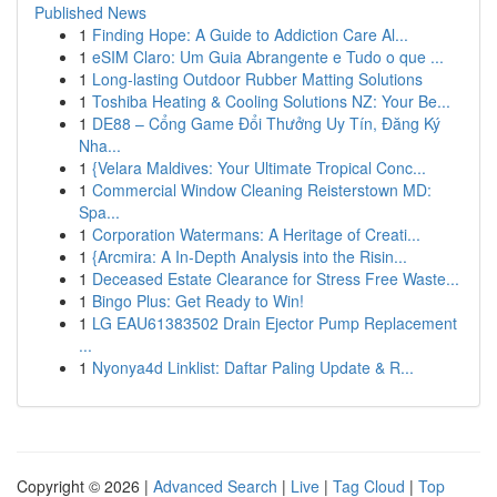
Published News
1
Finding Hope: A Guide to Addiction Care Al...
1
eSIM Claro: Um Guia Abrangente e Tudo o que ...
1
Long-lasting Outdoor Rubber Matting Solutions
1
Toshiba Heating & Cooling Solutions NZ: Your Be...
1
DE88 – Cổng Game Đổi Thưởng Uy Tín, Đăng Ký
Nha...
1
{Velara Maldives: Your Ultimate Tropical Conc...
1
Commercial Window Cleaning Reisterstown MD:
Spa...
1
Corporation Watermans: A Heritage of Creati...
1
{Arcmira: A In-Depth Analysis into the Risin...
1
Deceased Estate Clearance for Stress Free Waste...
1
Bingo Plus: Get Ready to Win!
1
LG EAU61383502 Drain Ejector Pump Replacement
...
1
Nyonya4d Linklist: Daftar Paling Update & R...
Copyright © 2026 |
Advanced Search
|
Live
|
Tag Cloud
|
Top