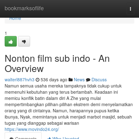
Home
bookmarksoflife
Togg
navi
Home
1
Nonton film sub indo - An
Overview
walterl887hvh3
536 days ago
News
Discuss
Namun semua usaha mereka tampaknya tidak cukup untuk
memenuhi kebutuhan yang terus bertambah. Keadaan ini
memicu konflik batin dalam diri A Zhe yang mulai
mempertimbangkan pilihan-pilihan ekstrem demi menyelamatkan
orang yang di cintainya. Namun, harapannya pupus ketika
ibunya, Nyak, memintanya untuk menjadi marbot masjid, sebuah
tugas yang dianggap sebagai warisan
https://www.movindo24.org/
Comments
Who Upvoted