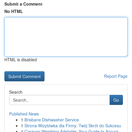
Submit a Comment
No HTML
HTML is disabled
Report Page
Search
Go
Published News
1
Brisbane Dishwasher Service
1
Strona Wizytówka dla Firmy: Twój Skrót do Sukcesu
1
Caravan Weighing Adelaide: Your Guide to Accura...