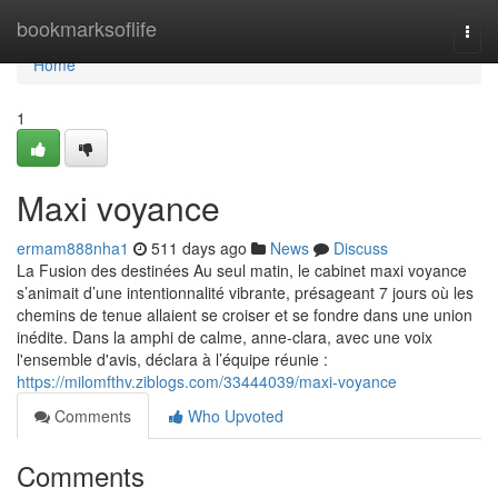
Home
bookmarksoflife
Togg
navi
Home
1
Maxi voyance
ermam888nha1
511 days ago
News
Discuss
La Fusion des destinées Au seul matin, le cabinet maxi voyance
s’animait d’une intentionnalité vibrante, présageant 7 jours où les
chemins de tenue allaient se croiser et se fondre dans une union
inédite. Dans la amphi de calme, anne-clara, avec une voix
l'ensemble d'avis, déclara à l’équipe réunie :
https://milomfthv.ziblogs.com/33444039/maxi-voyance
Comments
Who Upvoted
Comments