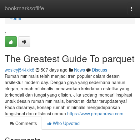
Home
bookmarksoflife
Togg
navi
Home
1
The Greatest Guide To parquet
wesleyj544xlx8
507 days ago
News
Discuss
Rumah minimalis telah menjadi tren populer dalam desain
arsitektur modern day. Dengan gaya yang sederhana namun
elegan, rumah minimalis menawarkan keindahan estetika yang
terkendali dan fungsi yang efisien. Jika sedang mencari inspirasi
untuk desain rumah minimalis, berikut ini daftar terupdatenya!
Pada dasarnya, konsep rumah minimalis mengedepankan
fungsional dan efisiensi namun
https://www.propanraya.com
Comments
Who Upvoted
Comments