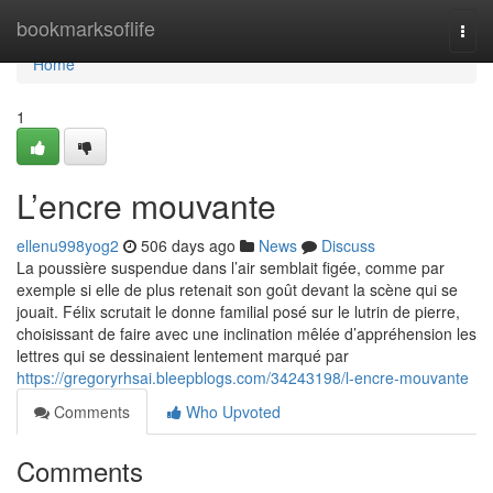
Home
bookmarksoflife
Togg
navi
Home
1
L’encre mouvante
ellenu998yog2
506 days ago
News
Discuss
La poussière suspendue dans l’air semblait figée, comme par
exemple si elle de plus retenait son goût devant la scène qui se
jouait. Félix scrutait le donne familial posé sur le lutrin de pierre,
choisissant de faire avec une inclination mêlée d’appréhension les
lettres qui se dessinaient lentement marqué par
https://gregoryrhsai.bleepblogs.com/34243198/l-encre-mouvante
Comments
Who Upvoted
Comments