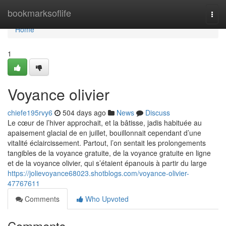
Home
bookmarksoflife
Togg
navi
Home
1
Voyance olivier
chiefe195rvy6
504 days ago
News
Discuss
Le cœur de l’hiver approchait, et la bâtisse, jadis habituée au
apaisement glacial de en juillet, bouillonnait cependant d’une
vitalité éclaircissement. Partout, l’on sentait les prolongements
tangibles de la voyance gratuite, de la voyance gratuite en ligne
et de la voyance olivier, qui s’étaient épanouis à partir du large
https://jolievoyance68023.shotblogs.com/voyance-olivier-
47767611
Comments
Who Upvoted
Comments