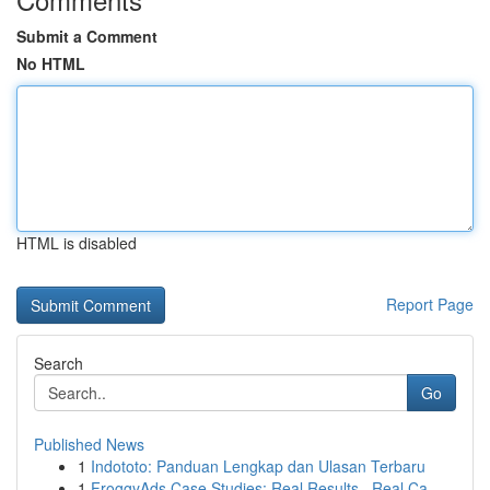
Submit a Comment
No HTML
HTML is disabled
Report Page
Search
Go
Published News
1
Indototo: Panduan Lengkap dan Ulasan Terbaru
1
FroggyAds Case Studies: Real Results , Real Ca...