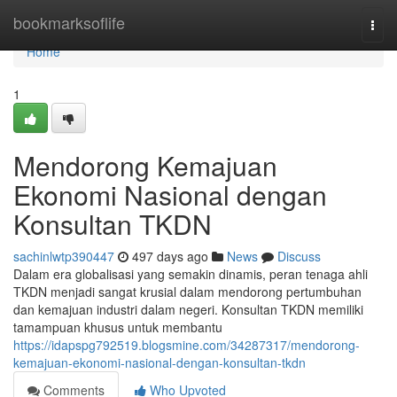
Home
bookmarksoflife
Togg
navi
Home
1
Mendorong Kemajuan
Ekonomi Nasional dengan
Konsultan TKDN
sachinlwtp390447
497 days ago
News
Discuss
Dalam era globalisasi yang semakin dinamis, peran tenaga ahli
TKDN menjadi sangat krusial dalam mendorong pertumbuhan
dan kemajuan industri dalam negeri. Konsultan TKDN memiliki
tamampuan khusus untuk membantu
https://idapspg792519.blogsmine.com/34287317/mendorong-
kemajuan-ekonomi-nasional-dengan-konsultan-tkdn
Comments
Who Upvoted