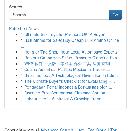
Search
Go
Published News
1
Ultimate Sex Toys for Partners UK: A Buyer'...
1
Bulk Ammo for Sale: Buy Cheap Bulk Ammo Online
...
1
Hollister Tire Shop: Your Local Automotive Experts
1
Restore Canberra's Shine: Pressure Cleaning Exp...
1
WPS 软件 中文版：零成本 办公 工具 深度 评测
1
Cocina Auténtica: Platillos Mexicana Tradicio...
1
Smart School: A Technological Revolution in Edu...
1
The Ultimate Buyer's Checklist for Evaluating R...
1
Pengadaan Portal Indonesia Berkualitas oleh ...
1
Discover Best Commercial Cleaning Compani...
1
Labour Hire in Australia: A Growing Trend
Copyright © 2026 |
Advanced Search
|
Live
|
Tag Cloud
|
Top