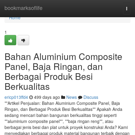
Home
bookmarksoflife
Togg
navi
Home
1
Bahan Aluminium Composite
Panel, Baja Ringan, dan
Berbagai Produk Besi
Berkualitas
ericp013ffd4
499 days ago
News
Discuss
**Artikel Penjualan: Bahan Aluminium Composite Panel, Baja
Ringan, dan Berbagai Produk Besi Berkualitas** Apakah Anda
sedang mencari bahan bangunan berkualitas tinggi seperti
**aluminium composite panel**, **baja ringan reng**, atau
berbagai jenis besi dan plat untuk proyek konstruksi Anda? Kami
menyediakan berbagai produk material bangunan terbaik dengan