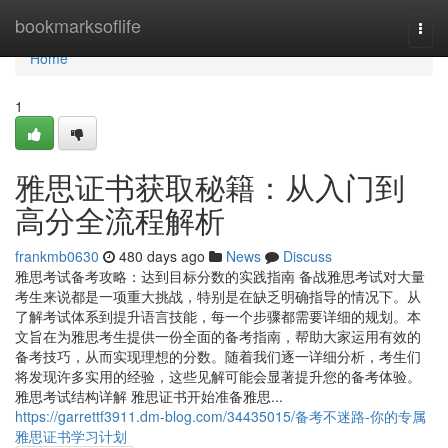
Home
bookmarksoflife
Togg
navi
Home
1
雅思证书获取秘籍：从入门到
高分全流程解析
frankmb0630
480 days ago
News
Discuss
雅思考试备考攻略：达到目标分数的实践指南 备战雅思考试对大量
考生来说都是一项重大挑战，特别是在缺乏明确指导的情况下。从
了解考试体系到提升语言技能，每一个步骤都需要详细的规划。本
文旨在为雅思考生提供一份全面的备考指南，帮助大家运用有效的
备考技巧，从而实现理想的分数。随着我们逐一详细分析，考生们
将发现许多实用的经验，这些见解可能会显著提升您的备考体验。
雅思考试结构详解 雅思证书开始准备雅思...
https://garrettf3911.dm-blog.com/34435015/备考不迷路-你的专属
雅思证书学习计划