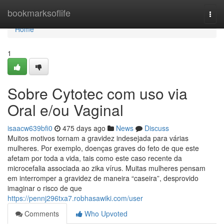
Home
bookmarksoflife
Togg
navi
Home
1
Sobre Cytotec com uso via
Oral e/ou Vaginal
isaacw639bfi0
475 days ago
News
Discuss
Muitos motivos tornam a gravidez indesejada para várias
mulheres. Por exemplo, doenças graves do feto de que este
afetam por toda a vida, tais como este caso recente da
microcefalia associada ao zika vírus. Muitas mulheres pensam
em interromper a gravidez de maneira “caseira”, desprovido
imaginar o risco de que
https://pennj296txa7.robhasawiki.com/user
Comments
Who Upvoted