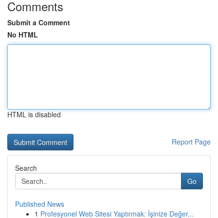
Comments
Submit a Comment
No HTML
HTML is disabled
Report Page
Search
Go
Published News
1
Profesyonel Web Sitesi Yaptırmak: İşinize Değer...