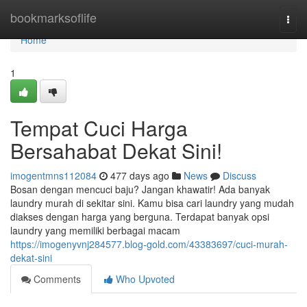
Home
bookmarksoflife
Togg
navi
Home
1
Tempat Cuci Harga
Bersahabat Dekat Sini!
imogentmns112084
477 days ago
News
Discuss
Bosan dengan mencuci baju? Jangan khawatir! Ada banyak
laundry murah di sekitar sini. Kamu bisa cari laundry yang mudah
diakses dengan harga yang berguna. Terdapat banyak opsi
laundry yang memiliki berbagai macam
https://imogenyvnj284577.blog-gold.com/43383697/cuci-murah-
dekat-sini
Comments
Who Upvoted