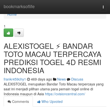
Home
bookmarksoflife
Togg
navi
Home
1
ALEXISTOGEL ⚡️ BANDAR
TOTO MACAU TERPERCAYA
PREDIKSI TOGEL 4D RESMI
INDONESIA
frankr459chy1
469 days ago
News
Discuss
ALEXISTOGEL merupakan Bandar Toto Macau terpercaya yang
saat ini menjadi pilihan utama para pemain togel online di
Indonesia maupun di Asia
https://cvisioncentral.com/
Comments
Who Upvoted