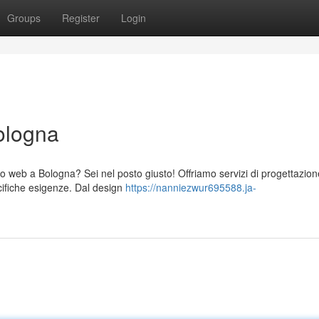
Groups
Register
Login
ologna
ito web a Bologna? Sei nel posto giusto! Offriamo servizi di progettazion
ecifiche esigenze. Dal design
https://nanniezwur695588.ja-