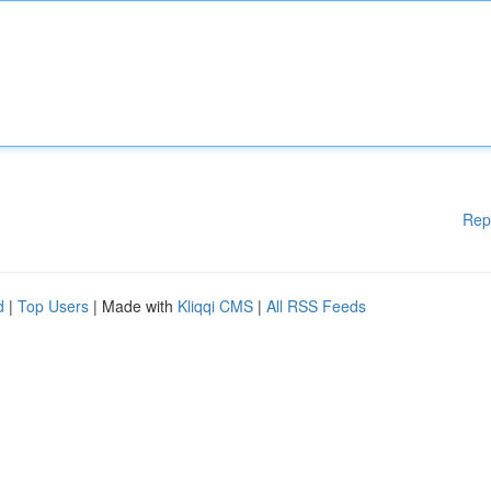
Rep
d
|
Top Users
| Made with
Kliqqi CMS
|
All RSS Feeds