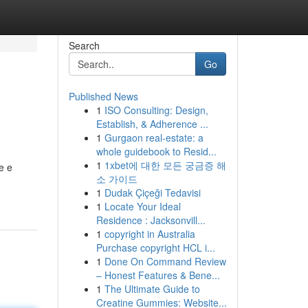
Search
Go
Published News
1
ISO Consulting: Design,
Establish, & Adherence ...
1
Gurgaon real-estate: a
whole guidebook to Resid...
1
1xbet에 대한 모든 궁금증 해
e e
소 가이드
1
Dudak Çiçeği Tedavisi
1
Locate Your Ideal
Residence : Jacksonvill...
1
copyright in Australia
Purchase copyright HCL i...
1
Done On Command Review
– Honest Features & Bene...
1
The Ultimate Guide to
Creatine Gummies: Website...