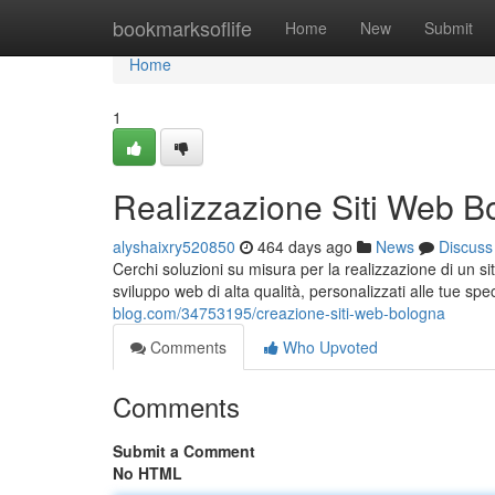
Home
bookmarksoflife
Home
New
Submit
Home
1
Realizzazione Siti Web B
alyshaixry520850
464 days ago
News
Discuss
Cerchi soluzioni su misura per la realizzazione di un s
sviluppo web di alta qualità, personalizzati alle tue sp
blog.com/34753195/creazione-siti-web-bologna
Comments
Who Upvoted
Comments
Submit a Comment
No HTML