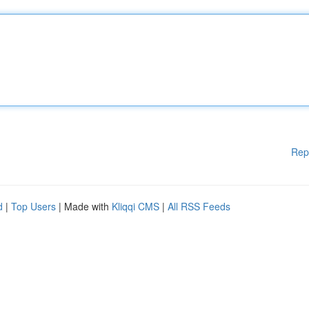
Rep
d
|
Top Users
| Made with
Kliqqi CMS
|
All RSS Feeds