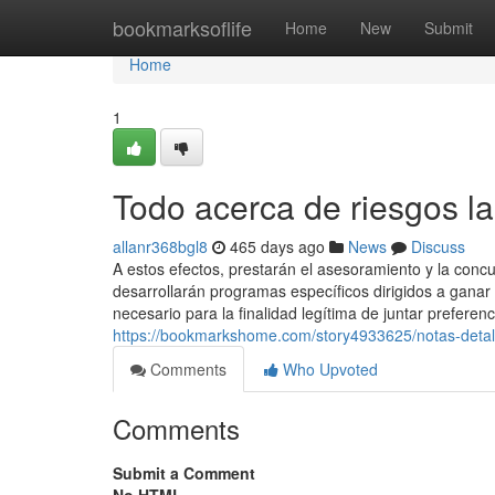
Home
bookmarksoflife
Home
New
Submit
Home
1
Todo acerca de riesgos l
allanr368bgl8
465 days ago
News
Discuss
A estos efectos, prestarán el asesoramiento y la conc
desarrollarán programas específicos dirigidos a ganar
necesario para la finalidad legítima de juntar preferen
https://bookmarkshome.com/story4933625/notas-detall
Comments
Who Upvoted
Comments
Submit a Comment