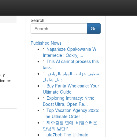
Search
Go
Published News
1
Najtańsze Opakowania W
Internecie : Odkryj ...
1
This AI cannot process this
task.
1
تنظيف خزانات المياه بالرياض:
o y
دليل شامل
ico es
1
Buy Fanta Wholesale: Your
Ultimate Guide
1
Exploring Intimacy: Nitric
Boost Ultra, Open Re...
1
Top Vacation Agency 2025:
The Ultimate Order
1
제주출장 연애, 비밀스러운
만남의 발단?
1
ufa7bet: The Ultimate