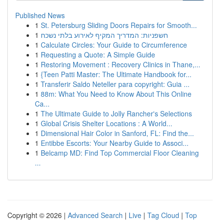
Published News
1
St. Petersburg Sliding Doors Repairs for Smooth...
1
חשפניות: המדריך המקיף לאירוע בלתי נשכח
1
Calculate Circles: Your Guide to Circumference
1
Requesting a Quote: A Simple Guide
1
Restoring Movement : Recovery Clinics in Thane,...
1
{Teen Patti Master: The Ultimate Handbook for...
1
Transferir Saldo Neteller para copyright: Guia ...
1
88m: What You Need to Know About This Online
Ca...
1
The Ultimate Guide to Jolly Rancher's Selections
1
Global Crisis Shelter Locations : A World...
1
Dimensional Hair Color in Sanford, FL: Find the...
1
Entibbe Escorts: Your Nearby Guide to Associ...
1
Belcamp MD: Find Top Commercial Floor Cleaning
...
Copyright © 2026 |
Advanced Search
|
Live
|
Tag Cloud
|
Top