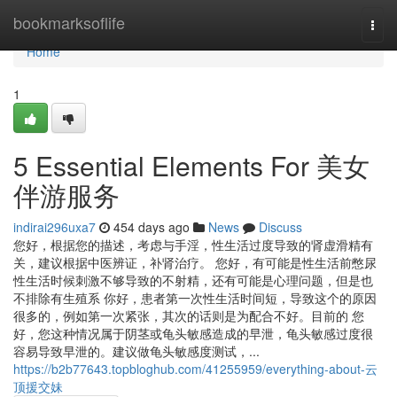
Home
bookmarksoflife
Togg
navi
Home
1
5 Essential Elements For 美女
伴游服务
indirai296uxa7
454 days ago
News
Discuss
您好，根据您的描述，考虑与手淫，性生活过度导致的肾虚滑精有
关，建议根据中医辨证，补肾治疗。 您好，有可能是性生活前憋尿
性生活时候刺激不够导致的不射精，还有可能是心理问题，但是也
不排除有生殖系 你好，患者第一次性生活时间短，导致这个的原因
很多的，例如第一次紧张，其次的话则是为配合不好。目前的 您
好，您这种情况属于阴茎或龟头敏感造成的早泄，龟头敏感过度很
容易导致早泄的。建议做龟头敏感度测试，...
https://b2b77643.topbloghub.com/41255959/everything-about-云
顶援交妹