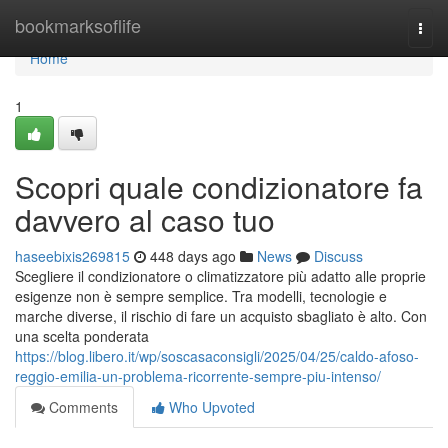
Home
bookmarksoflife
Togg
navi
Home
1
Scopri quale condizionatore fa
davvero al caso tuo
haseebixis269815
448 days ago
News
Discuss
Scegliere il condizionatore o climatizzatore più adatto alle proprie
esigenze non è sempre semplice. Tra modelli, tecnologie e
marche diverse, il rischio di fare un acquisto sbagliato è alto. Con
una scelta ponderata
https://blog.libero.it/wp/soscasaconsigli/2025/04/25/caldo-afoso-
reggio-emilia-un-problema-ricorrente-sempre-piu-intenso/
Comments
Who Upvoted