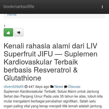
Home
bookmarksoflife
Togg
navi
Home
1
Kenali rahasia alami dari LIV
Superfruit JIFU — Suplemen
Kardiovaskular Terbaik
berbasis Resveratrol &
Glutathione
cliven529sif3
447 days ago
News
Discuss
Suplemen Kardiovaskular Terbaik: Solusi Alami untuk Jantung
Sehat dan Panjang Umur Pada usia 35 tahun ke atas, tubuh kita
mulai mengalami berbagai perubahan signifikan. Salah satu
organ paling vital yang kerap menjadi titik lemah adalah jantung.