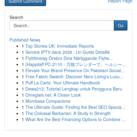
Report Page
Search
Go
Published News
1
Top Stories UK: Immediate Reports
1
Service IPTV dans 2026 : Un Guide Détaillé
1
Flyttföretag Örebro Dina Närliggande Flytte...
1
{Happilaff PC-2110：万能ブレンダーで、ヘルシー...
1
Elevate Your Brand Presence On Pakistani Social...
1
Free Fabric Swatch: Discover Nero Living's Luxu...
1
Puff La Carts: Your Ultimate Handbook
1
Dewa212: Tutorial Lengkap untuk Pengguna Baru
1
Omeglatv.net: A Closer Look
1
Mombasa Companions
1
The Ultimate Guide: Finding the Best SEO Specia...
1
The Colossal Barbarian: A Study in Strength
1
What Are the Best Financing Options to Combine ...