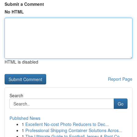
Submit a Comment
No HTML
HTML is disabled
Report Page
Search
Go
Published News
1
Excellent No-cost Photo Reducers to Dec...
1
Professional Shipping Container Solutions Acros...
1
The Ultimate Guide to Football Jersey & Pant Co...