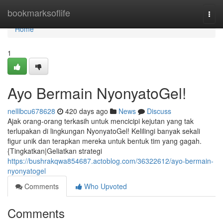
Home
bookmarksoflife
Togg
navi
Home
1
Ayo Bermain NyonyatoGel!
nelllbcu678628
420 days ago
News
Discuss
Ajak orang-orang terkasih untuk mencicipi kejutan yang tak
terlupakan di lingkungan NyonyatoGel! Kelilingi banyak sekali
figur unik dan terapkan mereka untuk bentuk tim yang gagah.
{Tingkatkan|Geliatkan strategi
https://bushrakqwa854687.actoblog.com/36322612/ayo-bermain-
nyonyatogel
Comments
Who Upvoted
Comments