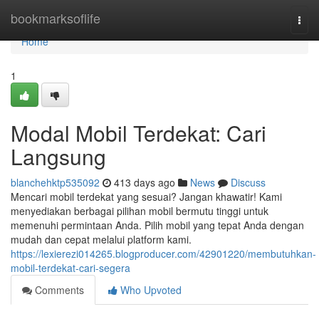
Home
bookmarksoflife
Togg
navi
Home
1
Modal Mobil Terdekat: Cari
Langsung
blanchehktp535092
413 days ago
News
Discuss
Mencari mobil terdekat yang sesuai? Jangan khawatir! Kami
menyediakan berbagai pilihan mobil bermutu tinggi untuk
memenuhi permintaan Anda. Pilih mobil yang tepat Anda dengan
mudah dan cepat melalui platform kami.
https://lexierezi014265.blogproducer.com/42901220/membutuhkan-
mobil-terdekat-cari-segera
Comments
Who Upvoted