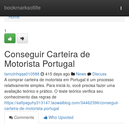
Home
bookmarksoflife
Togg
navi
Home
1
Conseguir Carteira de
Motorista Portugal
tamzinhqqa010588
415 days ago
News
Discuss
A comprar carteira de motorista em Portugal é um processo
relativamente simples. Para iniciá-lo, você precisa fazer uma
avaliação teórico e prático. O teste teórico verifica seu
conhecimento das regras de
https://safiyaguhy313147.laowaiblog.com/34462396/conseguir-
carteira-de-motorista-portugal
Comments
Who Upvoted