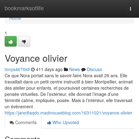
Home
bookmarksoflife
Togg
navi
Home
1
Voyance olivier
tonys467tts9
411 days ago
News
Discuss
Ce que Nora portait sans le savoir-faire Nora avait 29 ans. Elle
travaillait dans un petit centre instructif à bien Montpellier, animait
des atelier pour enfants, et poursuivait certaines recherches de
pensée virtuelles. De l’extérieur, elle donnait l’image d’une
féminité calme, impliquée, posée. Mais à l’intérieur, elle traversait
un évènement
https://jaredfaqdo.madmouseblog.com/16311021/voyance-olivier
Comments
Who Upvoted
Comments