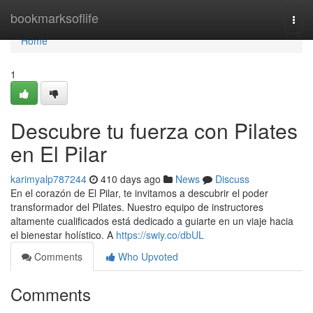
Home
bookmarksoflife
Togg
navi
Home
1
Descubre tu fuerza con Pilates
en El Pilar
karimyalp787244
410 days ago
News
Discuss
En el corazón de El Pilar, te invitamos a descubrir el poder
transformador del Pilates. Nuestro equipo de instructores
altamente cualificados está dedicado a guiarte en un viaje hacia
el bienestar holístico. A
https://swiy.co/dbUL
Comments
Who Upvoted
Comments