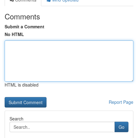
Comments
Submit a Comment
No HTML
HTML is disabled
Report Page
Search
Go