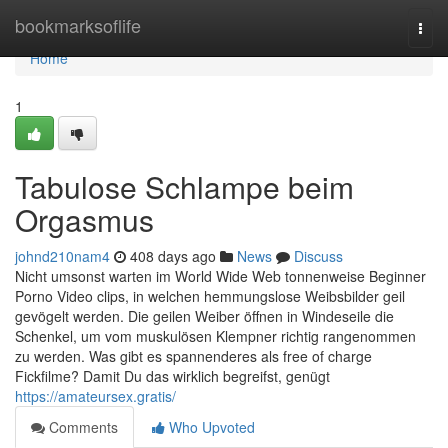
Home
bookmarksoflife
Togg
navi
Home
1
Tabulose Schlampe beim
Orgasmus
johnd210nam4
408 days ago
News
Discuss
Nicht umsonst warten im World Wide Web tonnenweise Beginner
Porno Video clips, in welchen hemmungslose Weibsbilder geil
gevögelt werden. Die geilen Weiber öffnen in Windeseile die
Schenkel, um vom muskulösen Klempner richtig rangenommen
zu werden. Was gibt es spannenderes als free of charge
Fickfilme? Damit Du das wirklich begreifst, genügt
https://amateursex.gratis/
Comments
Who Upvoted