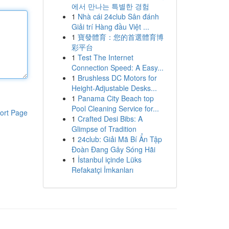
에서 만나는 특별한 경험
1
Nhà cái 24club Sân đánh
Giải trí Hàng đầu Việt ...
1
寶發體育：您的首選體育博
彩平台
1
Test The Internet
Connection Speed: A Easy...
1
Brushless DC Motors for
Height-Adjustable Desks...
1
Panama City Beach top
Pool Cleaning Service for...
ort Page
1
Crafted Desi Bibs: A
Glimpse of Tradition
1
24club: Giải Mã Bí Ẩn Tập
Đoàn Đang Gây Sóng Hãi
1
İstanbul içinde Lüks
Refakatçi İmkanları