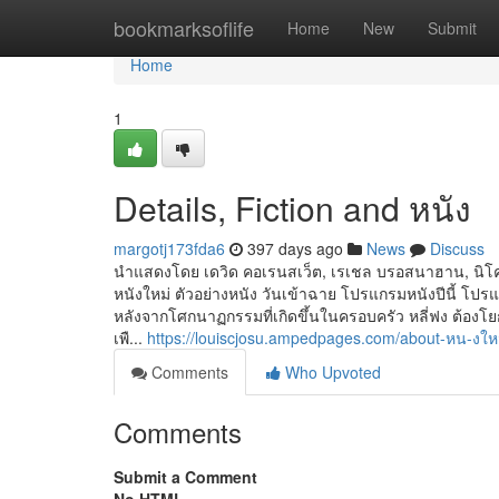
Home
bookmarksoflife
Home
New
Submit
Home
1
Details, Fiction and หนัง
margotj173fda6
397 days ago
News
Discuss
นำแสดงโดย เดวิด คอเรนสเว็ต, เรเชล บรอสนาฮาน, นิโคลัส
หนังใหม่ ตัวอย่างหนัง วันเข้าฉาย โปรแกรมหนังปีนี้ โปร
หลังจากโศกนาฏกรรมที่เกิดขึ้นในครอบครัว หลี่ฟง ต้องโยกย
เพื...
https://louiscjosu.ampedpages.com/about-หน-งใ
Comments
Who Upvoted
Comments
Submit a Comment