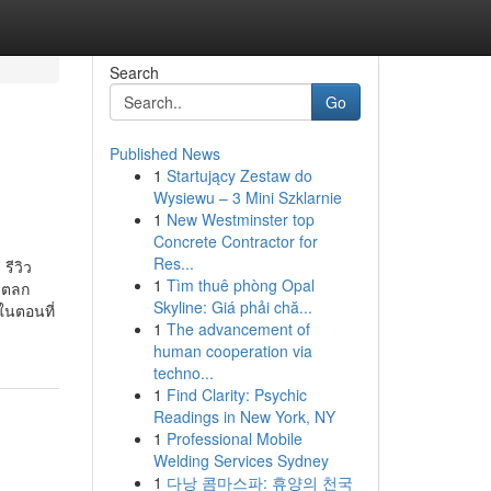
Search
Go
Published News
1
Startujący Zestaw do
Wysiewu – 3 Mini Szklarnie
1
New Westminster top
Concrete Contractor for
Res...
รีวิว
1
Tìm thuê phòng Opal
ังตลก
Skyline: Giá phải chă...
ในตอนที่
1
The advancement of
human cooperation via
techno...
1
Find Clarity: Psychic
Readings in New York, NY
1
Professional Mobile
Welding Services Sydney
1
다낭 콤마스파: 휴양의 천국