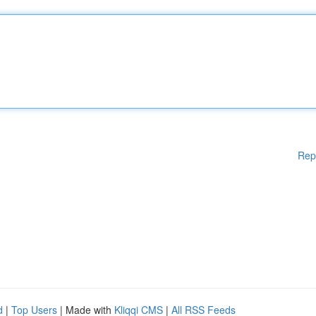
Rep
d
|
Top Users
| Made with
Kliqqi CMS
|
All RSS Feeds