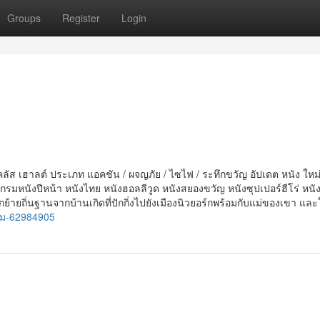
Groups
Register
Login
 เฮาลต์ ประเภท แอคชัน / ผจญภัย / ไซไฟ / ระทึกขวัญ อัปเดต หนัง ใหม่ 
แกรมหนังปีหน้า หนังไทย หนังฮอลลีวูด หนังสยองขวัญ หนังซุปเปอร์ฮีโร่ หน
้ายถิ่นฐานจากบ้านเกิดที่ปักกิ่งไปยังเมืองนิวยอร์กพร้อมกับแม่ของเขา และ
หม-62984905