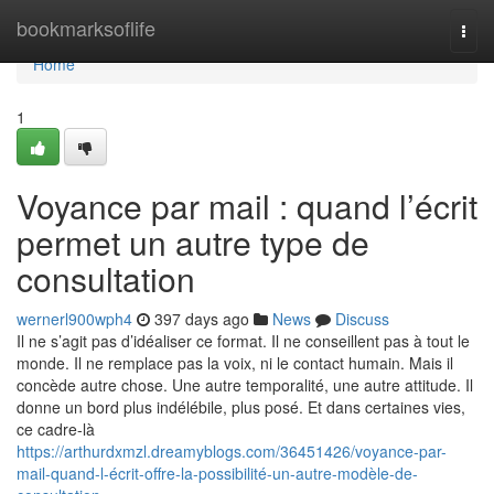
Home
bookmarksoflife
Togg
navi
Home
1
Voyance par mail : quand l’écrit
permet un autre type de
consultation
wernerl900wph4
397 days ago
News
Discuss
Il ne s’agit pas d’idéaliser ce format. Il ne conseillent pas à tout le
monde. Il ne remplace pas la voix, ni le contact humain. Mais il
concède autre chose. Une autre temporalité, une autre attitude. Il
donne un bord plus indélébile, plus posé. Et dans certaines vies,
ce cadre-là
https://arthurdxmzl.dreamyblogs.com/36451426/voyance-par-
mail-quand-l-écrit-offre-la-possibilité-un-autre-modèle-de-