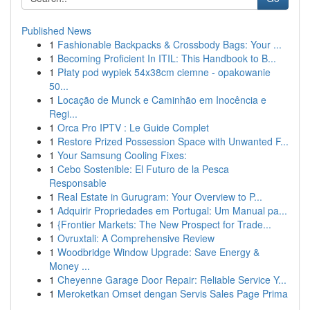
Published News
1
Fashionable Backpacks & Crossbody Bags: Your ...
1
Becoming Proficient In ITIL: This Handbook to B...
1
Płaty pod wypiek 54x38cm ciemne - opakowanie
50...
1
Locação de Munck e Caminhão em Inocência e
Regi...
1
Orca Pro IPTV : Le Guide Complet
1
Restore Prized Possession Space with Unwanted F...
1
Your Samsung Cooling Fixes:
1
Cebo Sostenible: El Futuro de la Pesca
Responsable
1
Real Estate in Gurugram: Your Overview to P...
1
Adquirir Propriedades em Portugal: Um Manual pa...
1
{Frontier Markets: The New Prospect for Trade...
1
Ovruxtali: A Comprehensive Review
1
Woodbridge Window Upgrade: Save Energy &
Money ...
1
Cheyenne Garage Door Repair: Reliable Service Y...
1
Meroketkan Omset dengan Servis Sales Page Prima