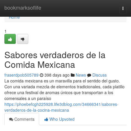
Home
bookmarksoflife
Togg
navi
Home
1
Sabores verdaderos de la
Comida Mexicana
fraserdpob505789
398 days ago
News
Discuss
La comida mexicana es un maravilla para el sentido del gusto.
Con una variada mezcla de elementos tradicionales, cada platillo
ofrece una festival de aromas únicos que transportan a los
comensales a un paraíso
https://phoebefcgh225928.life3dblog.com/34666341/sabores-
verdaderos-de-la-cocina-mexicana
Comments
Who Upvoted