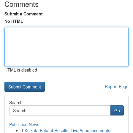
Comments
Submit a Comment
No HTML
HTML is disabled
Report Page
Search
Go
Published News
1
Kolkata Fatafat Results: Live Announcements