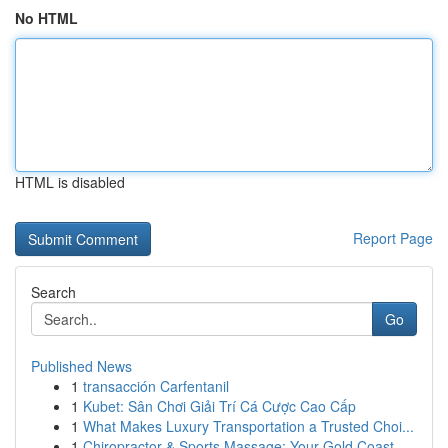
No HTML
HTML is disabled
Report Page
Search
Go
Published News
1
transacción Carfentanil
1
Kubet: Sân Chơi Giải Trí Cá Cược Cao Cấp
1
What Makes Luxury Transportation a Trusted Choi...
1
Chiropractor & Sports Massage: Your Gold Coast ...