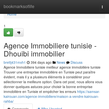
Home
bookmarksoflife
Togg
navi
Home
1
Agence Immobiliere tunisie -
Dhouibi immobilier
brettj431mxh1
394 days ago
News
Discuss
Agence Immobiliere tunisie meilleur agence immobilière tunisie
Trouver une entreprise immobilière en Tunisie peut paraître
évident, mais il y a plusieurs éléments à considérer pour
sélectionner la meilleure option. Dans cet post, nous allons vous
donner quelques astuces pour choisir la bonne entreprise
immobilière en Tunisie et empêcher les erreurs
https://samsar-
kairouan.com/agence-immobiliere/maison-a-vendre-kairouan-
rahba/
Comments
Who Upvoted