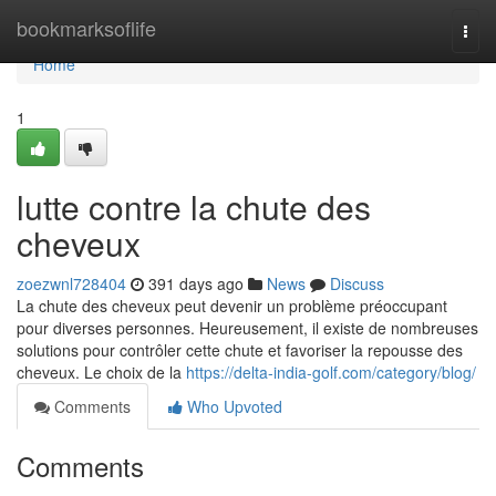
Home
bookmarksoflife
Togg
navi
Home
1
lutte contre la chute des
cheveux
zoezwnl728404
391 days ago
News
Discuss
La chute des cheveux peut devenir un problème préoccupant
pour diverses personnes. Heureusement, il existe de nombreuses
solutions pour contrôler cette chute et favoriser la repousse des
cheveux. Le choix de la
https://delta-india-golf.com/category/blog/
Comments
Who Upvoted
Comments