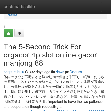
Home
bookmarksoflife
Togg
navi
Home
1
The 5-Second Trick For
qrgacor rtp slot online gacor
mahjong 88
karlp072bui0
392 days ago
News
Discuss
体内の水分が不足すると脳や筋肉の働きが低下し、眠気・だるさ
の原因に。冷たい水や炭酸水をゴクリと飲むことで体温が調節さ
れ、自律神経が刺激されるため一時的に眠気をリセットできま
す。特に朝や集中力低下時、カフェイン摂取を控えたいときに最
適です。 ツボやストレッチ、食べ物など、仕事中に眠くなった時
の眠気覚ましの対策方法 It's important to have the two patience
and cooperation though requesting a...