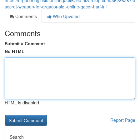
https://qrgacorloginslotonlinegac46790.nizarblog.com/36286287/a-
secret-weapon-for-qrgacor-slot-online-gacor-hari-ini
Comments
Who Upvoted
Comments
Submit a Comment
No HTML
HTML is disabled
Report Page
Search