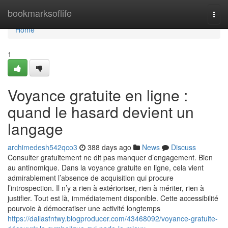
Home
bookmarksoflife
Togg
navi
Home
1
Voyance gratuite en ligne :
quand le hasard devient un
langage
archimedesh542qco3
388 days ago
News
Discuss
Consulter gratuitement ne dit pas manquer d’engagement. Bien
au antinomique. Dans la voyance gratuite en ligne, cela vient
admirablement l’absence de acquisition qui procure
l’introspection. Il n’y a rien à extérioriser, rien à mériter, rien à
justifier. Tout est là, immédiatement disponible. Cette accessibilité
pourvoie à démocratiser une activité longtemps
https://dallasfntwy.blogproducer.com/43468092/voyance-gratuite-